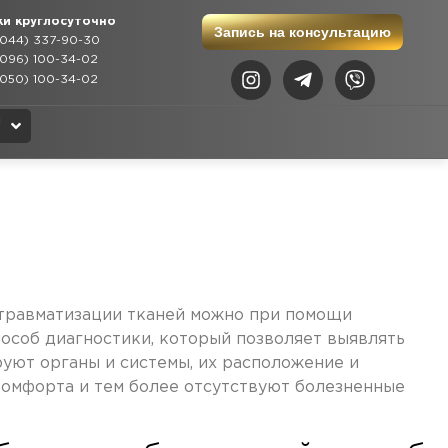
ки круглосуточно
Запись на консультацию
044) 337-90-30
096) 100-34-02
050) 100-34-02
N
U
K
з травматизации тканей можно при помощи
особ диагностики, который позволяет выявлять
руют органы и системы, их расположение и
комфорта и тем более отсутствуют болезненные