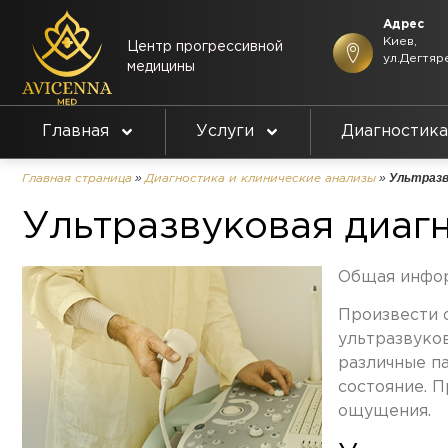
Адрес
Киев,
Центр прогрессивной
ул.Дегтяр
медицины
Главная
Услуги
Диагностика
»
»
Ультразв
Главная страница
Диагностика и клинические анализы
Ультразвуковая диаг
Общая инфо
Произвести 
ультразвуко
различные п
состояние. 
ощущения.