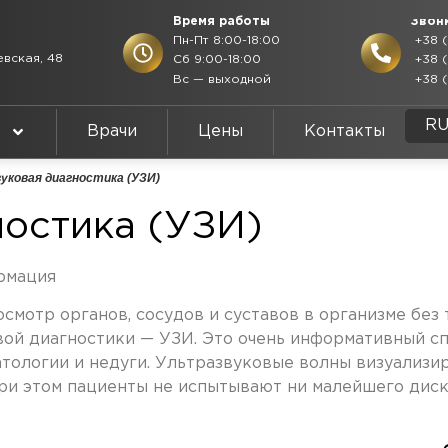
Время работы
Звон
Пн-Пт 8:00-18:00
+38 (
евская, 48
Сб 9:00-18:00
+38 (
Вс — выходной
+38 (
E
R
U
Врачи
Цены
Контакты
уковая диагностика (УЗИ)
ностика (УЗИ)
рмация
осмотр органов, сосудов и суставов в организме бе
вой диагностики — УЗИ. Это очень информативный сп
атологии и недуги. Ультразвуковые волны визуализи
При этом пациенты не испытывают ни малейшего дис