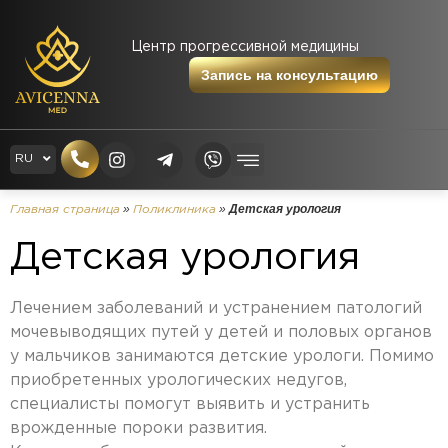
Центр прогрессивной медицины
Запись на консультацию
EN
RU
UK
»
»
Детская урология
Главная страница
Поликлиника
Детская урология
Лечением заболеваний и устранением патологий
мочевыводящих путей у детей и половых органов
у мальчиков занимаются детские урологи. Помимо
приобретенных урологических недугов,
специалисты помогут выявить и устранить
врожденные пороки развития.