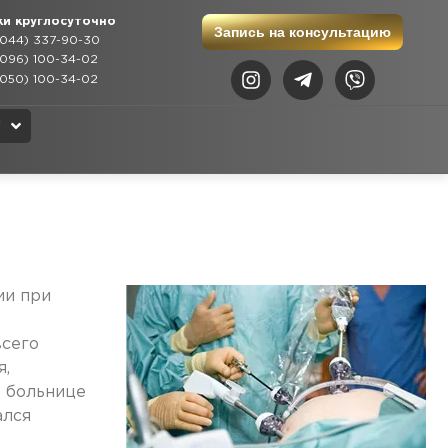
ки круглосуточно
Запись на консультацию
044) 337-90-30
096) 100-34-02
050) 100-34-02
N
U
K
ии при
всего
я,
в больнице
ался