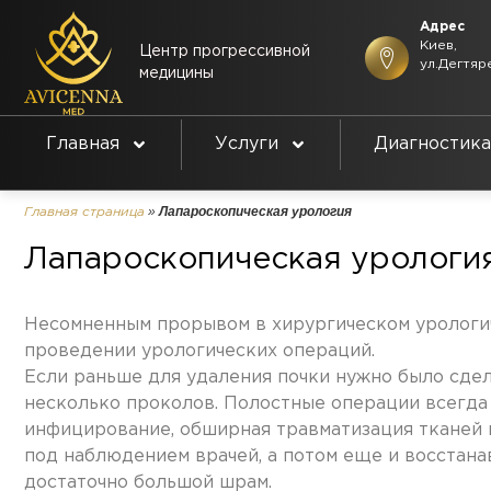
Адрес
Киев,
Центр прогрессивной
ул.Дегтяр
медицины
Главная
Услуги
Диагностика
»
Лапароскопическая урология
Главная страница
Лапароскопическая урологи
Несомненным прорывом в хирургическом урологи
проведении урологических операций.
Если раньше для удаления почки нужно было сдела
несколько проколов. Полостные операции всегда
инфицирование, обширная травматизация тканей и
под наблюдением врачей, а потом еще и восстана
достаточно большой шрам.