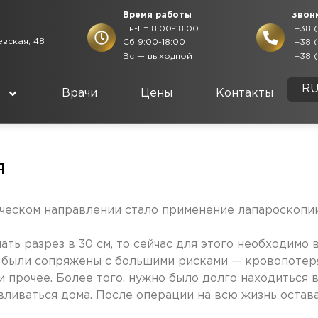
Время работы
Звон
Пн-Пт 8:00-18:00
+38 (
евская, 48
Сб 9:00-18:00
+38 (
Вс — выходной
+38 (
E
R
U
Врачи
Цены
Контакты
я
ческом направлении стало применение лапароскопи
ть разрез в 30 см, то сейчас для этого необходимо 
 были сопряжены с большими рисками — кровопотер
 прочее. Более того, нужно было долго находиться 
вливаться дома. После операции на всю жизнь остав