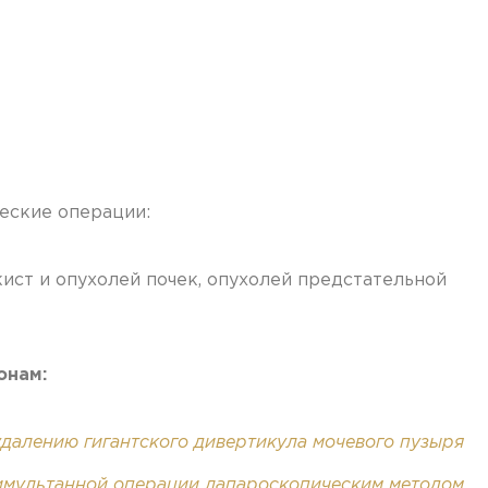
еские операции:
кист и опухолей почек, опухолей предстательной
онам:
удалению гигантского дивертикула мочевого пузыря
имультанной операции лапароскопическим методом