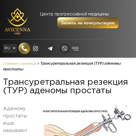
Центр прогрессивной медицины
Запись на консультацию
EN
RU
UK
»
Трансуретральная резекция (ТУР) аденомы
Главная страница
простаты
Трансуретральная резекция
(ТУР) аденомы простаты
Аденому
простаты
еще
называют