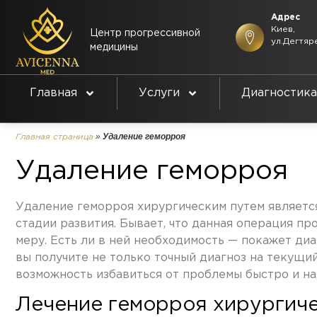
Адрес
Киев,
Центр прогрессивной
ул.Дегтяр
медицины
Главная
Услуги
Диагностика
»
Удаление геморроя
Главная страница
Удаление геморроя
Удаление геморроя хирургическим путем является
стадии развития. Бывает, что данная операция п
меру. Есть ли в ней необходимость — покажет ди
вы получите не только точный диагноз на текущ
возможность избавиться от проблемы быстро и на
Лечение геморроя хирургиче