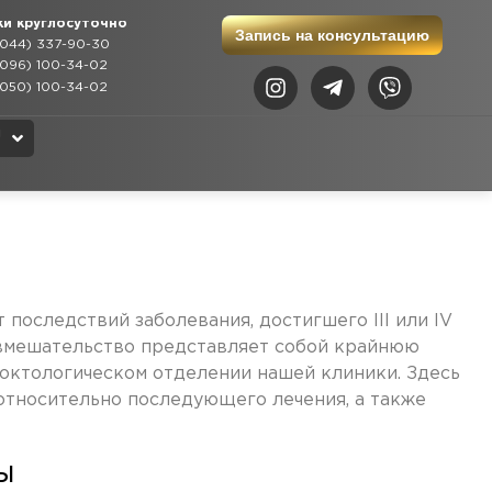
ки круглосуточно
Запись на консультацию
044) 337-90-30
096) 100-34-02
050) 100-34-02
N
U
K
последствий заболевания, достигшего III или IV
е вмешательство представляет собой крайнюю
роктологическом отделении нашей клиники. Здесь
относительно последующего лечения, а также
ы