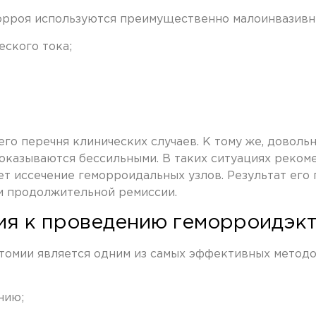
морроя используются преимущественно малоинвазивн
еского тока;
го перечня клинических случаев. К тому же, доволь
оказываются бессильными. В таких ситуациях реко
т иссечение геморроидальных узлов. Результат его
и продолжительной ремиссии.
ия к проведению геморроидэк
омии является одним из самых эффективных методов
нию;