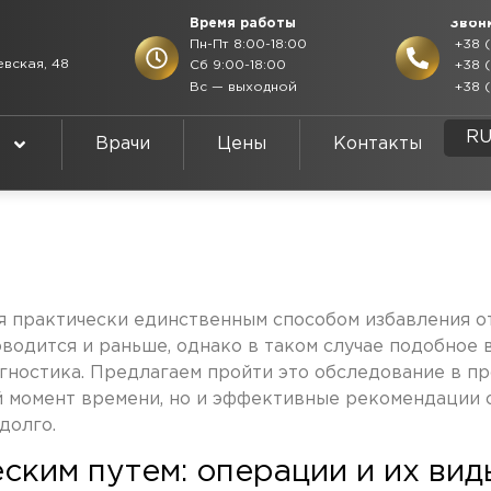
Время работы
Звон
Пн-Пт 8:00-18:00
+38 (
евская, 48
Сб 9:00-18:00
+38 (
Вс — выходной
+38 (
E
R
U
Врачи
Цены
Контакты
 практически единственным способом избавления от 
роводится и раньше, однако в таком случае подобно
агностика. Предлагаем пройти это обследование в п
ий момент времени, но и эффективные рекомендации 
долго.
ским путем: операции и их вид