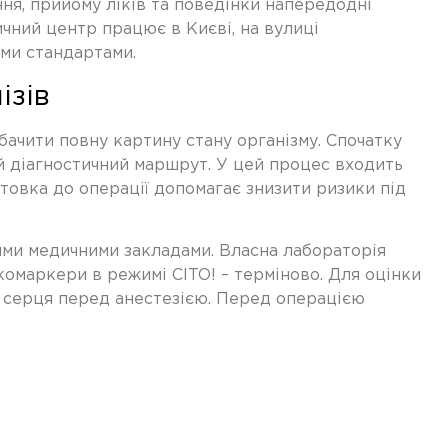
я, прийому ліків та поведінки напередодні
ичний центр працює в Києві, на вулиці
ими стандартами.
ізів
ачити повну картину стану організму. Спочатку
ий діагностичний маршрут. У цей процес входить
товка до операції
допомагає знизити ризики під
ними медичними закладами. Власна лабораторія
нкомаркери в режимі CITO! – терміново. Для оцінки
у серця перед анестезією. Перед операцією