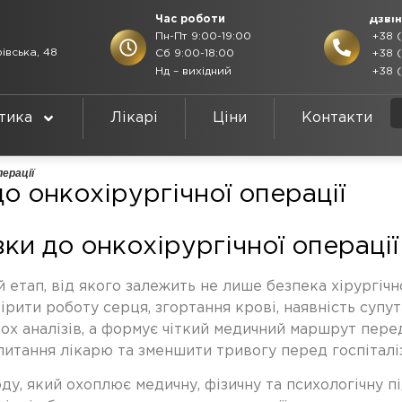
Час роботи
Дзві
Пн-Пт 9:00-19:00
+38 (
івська, 48
Сб 9:00-18:00
+38 (
Нд – вихідний
+38 (
тика
Лікарі
Ціни
Контакти
перації
о онкохірургічної операції
ки до онкохірургічної операції
й етап, від якого залежить не лише безпека хірургіч
вірити роботу серця, згортання крові, наявність супу
ох аналізів, а формує чіткий медичний маршрут пере
питання лікарю та зменшити тривогу перед госпіталі
, який охоплює медичну, фізичну та психологічну під