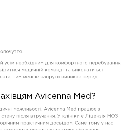
опочуття.
ний усім необхідним для комфортного перебування.
віритися медичній команді та виконати всі
ієнта, тим менше напруги виникає перед
фахівцям Avicenna Med?
едичні можливості. Avicenna Med працює з
стану після втручання. У клініки є Ліцензія МОЗ
торічним практичним досвідом. Саме тому у нас