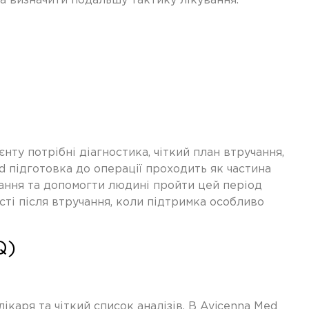
а визначити подальшу тактику лікування.
нту потрібні діагностика, чіткий план втручання,
ed
підготовка до операції
проходить як частина
вання та допомогти людині пройти цей період
ті після втручання, коли підтримка особливо
Q)
каря та чіткий список аналізів. В Avicenna Med