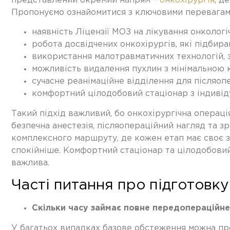
представлений окремий напрям –
онкохірургія
, д
Пропонуємо ознайомитися з ключовими перевагам
наявність Ліцензії МОЗ на лікування онколог
робота досвідчених онкохірургів, які підбир
використання малотравматичних технологій, 
можливість видалення пухлин з мінімальною
сучасне реанімаційне відділення для післяо
комфортний цілодобовий стаціонар з індиві
Такий підхід важливий, бо онкохірургічна операці
безпечна анестезія, післяопераційний нагляд та з
комплексного маршруту, де кожен етап має своє з
спокійніше. Комфортний стаціонар та цілодобовий
важлива.
Часті питання про підготовку
Скільки часу займає повне передопераційн
У багатьох випадках базове обстеження можна прой