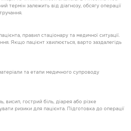
ий термін залежить від діагнозу, обсягу операції
тручання.
цієнта, правил стаціонару та медичної ситуації.
ння. Якщо пацієнт хвилюється, варто заздалегідь
 матеріали та етапи медичного супроводу
 висип, гострий біль, діарея або різке
увати ризики для пацієнта. Підготовка до операції