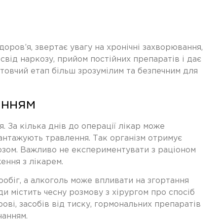
оров’я, звертає увагу на хронічні захворювання,
свід наркозу, прийом постійних препаратів і дає
отовчий етап більш зрозумілим та безпечним для
анням
 За кілька днів до операції лікар може
вантажують травлення. Так організм отримує
озом. Важливо не експериментувати з раціоном
ення з лікарем.
обіг, а алкоголь може впливати на згортання
и містить чесну розмову з хірургом про спосіб
рові, засобів від тиску, гормональних препаратів
чанням.