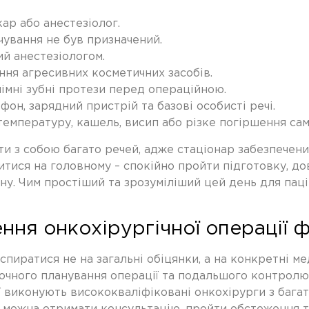
ар або анестезіолог.
ування не був призначений.
ий анестезіологом.
ння агресивних косметичних засобів.
знімні зубні протези перед операційною.
он, зарядний пристрій та базові особисті речі.
емпературу, кашель, висип або різке погіршення сам
ати з собою багато речей, адже стаціонар забезпече
тися на головному – спокійно пройти підготовку, до
у. Чим простіший та зрозуміліший цей день для пац
ння онкохірургічної операції 
 спиратися не на загальні обіцянки, а на конкретні м
точного планування операції та подальшого контролю 
ї виконують висококваліфіковані онкохірурги з бага