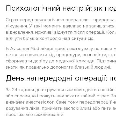
Психологічний настрій: як п
Страх перед онкологічною операцією – природна р
лікування. У такі моменти важливо не залишатися 
відновлення, можливі відчуття після операції. Ко
відчути більше контролю над ситуацією.
В Avicenna Med лікарі приділяють увагу не лише м
детально пояснити хід процедури, розповісти, що в
сформувати довіру до медичної команди. Підтримку
знати, як правильно допомогти близькій людині.
День напередодні операції: п
За 24 години до втручання важливо діяти спокійно
або справи, які можуть викликати зайвий стрес. З
визначає анестезіолог. Саме тому
передопераційна
дозування ліків, приймати заспокійливі або пити 
простих, але важливих дій: