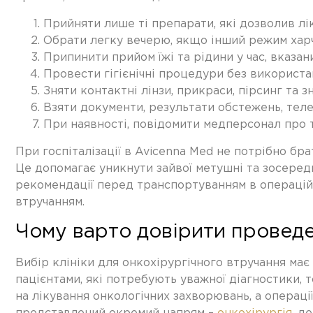
Прийняти лише ті препарати, які дозволив лік
Обрати легку вечерю, якщо інший режим харч
Припинити прийом їжі та рідини у час, вказан
Провести гігієнічні процедури без використа
Зняти контактні лінзи, прикраси, пірсинг та 
Взяти документи, результати обстежень, телеф
При наявності, повідомити медперсонал про т
При госпіталізації в Avicenna Med не потрібно бр
Це допомагає уникнути зайвої метушні та зосереди
рекомендації перед транспортуванням в операційн
втручанням.
Чому варто довірити проведе
Вибір клініки для онкохірургічного втручання має
пацієнтами, які потребують уважної діагностики, 
на лікування онкологічних захворювань, а операці