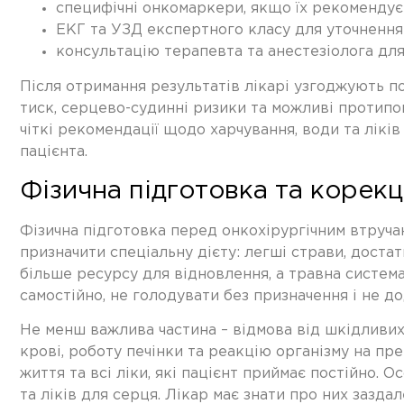
специфічні онкомаркери, якщо їх рекомендує 
ЕКГ та УЗД експертного класу для уточнення
консультацію терапевта та анестезіолога для
Після отримання результатів лікарі узгоджують по
тиск, серцево-судинні ризики та можливі протипок
чіткі рекомендації щодо харчування, води та лікі
пацієнта.
Фізична підготовка та корек
Фізична підготовка перед онкохірургічним втручан
призначити спеціальну дієту: легші страви, доста
більше ресурсу для відновлення, а травна систе
самостійно, не голодувати без призначення і не д
Не менш важлива частина – відмова від шкідливих
крові, роботу печінки та реакцію організму на пр
життя та всі ліки, які пацієнт приймає постійно. 
та ліків для серця. Лікар має знати про них зазд