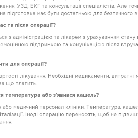
ння, УЗД, ЕКГ та консультації спеціалістів. Але точн
а підготовка має бути достатньою для безпечного в
ас та після операції?
я з адміністрацією та лікарем з урахуванням стану па
 емоційною підтримкою та комунікацією після втруча
нти для операції?
артості лікування. Необхідні медикаменти, витратні
за що платить.
я температура або з’явився кашель?
або медичний персонал клініки. Температура, кашель,
талізації. Іноді операцію переносять, щоб не підвищ
ання.