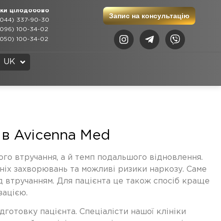
нки цілодобово
Запис на консультацію
044) 337-90-30
096) 100-34-02
050) 100-34-02
EN
UK
RU
 в Avicenna Med
ного втручання, а й темп подальшого відновлення.
тніх захворювань та можливі ризики наркозу. Саме
д втручанням. Для пацієнта це також спосіб краще
зацією.
готовку пацієнта. Спеціалісти нашої клініки