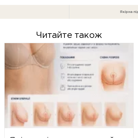
Якірна пі
Читайте також