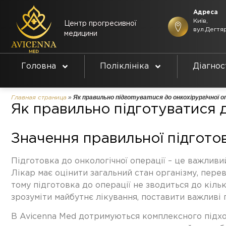
Адреса
Київ,
Центр прогресивної
вул.Дегтяр
медицини
Головна
Поліклініка
Діагнос
»
Як правильно підготуватися до онкохірургічної о
Главная страница
Як правильно підготуватися д
Значення правильної підготов
Підготовка до онкологічної операції – це важливи
Лікар має оцінити загальний стан організму, пере
тому
підготовка до операції
не зводиться до кільк
зрозуміти майбутнє лікування, поставити важливі 
В Avicenna Med дотримуються комплексного підходу