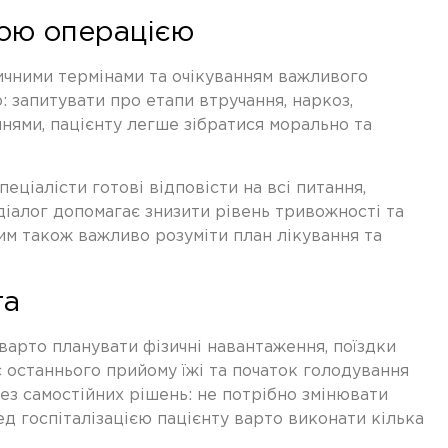
ною операцією
ичними термінами та очікуванням важливого
: запитувати про етапи втручання, наркоз,
нями, пацієнту легше зібратися морально та
ціалісти готові відповісти на всі питання,
 діалог допомагає знизити рівень тривожності та
ким також важливо розуміти план лікування та
та
 варто планувати фізичні навантаження, поїздки
с останнього прийому їжі та початок голодування
з самостійних рішень: не потрібно змінювати
ед госпіталізацією пацієнту варто виконати кілька