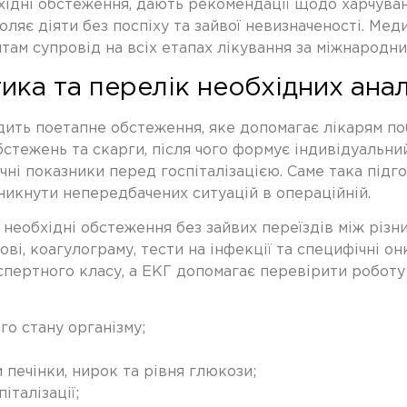
ідні обстеження, дають рекомендації щодо харчуванн
ляє діяти без поспіху та зайвої невизначеності. Мед
єнтам супровід на всіх етапах лікування за міжнародн
ка та перелік необхідних анал
ить поетапне обстеження, яке допомагає лікарям поб
бстежень та скарги, після чого формує індивідуальн
чні показники перед госпіталізацією. Саме така
підго
никнути непередбачених ситуацій в операційній.
 необхідні обстеження без зайвих переїздів між різ
ві, коагулограму, тести на інфекції та специфічні о
спертного класу, а ЕКГ допомагає перевірити робот
го стану організму;
 печінки, нирок та рівня глюкози;
італізації;