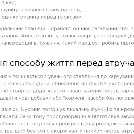
лікар;
 функціонального стану органів;
 оцінки ризиків перед наркозом.
дальший план дій. Терапевт оцінює загальний стан зд
азання. Анестезіолог уточнює алергії, попередній до
в напередодні втручання. Такий маршрут робить підг
ція способу життя перед втруч
ням починається з уважного ставлення до харчування.
тню кількість рідини, обмеження продуктів, які пере
ма не створює додаткового навантаження перед нарк
одавати нові добавки або “корисні” засоби без погодж
 звичок. Куріння погіршує дихальну функцію та крово
епарати. Саме тому
передопераційна підготовка
завжд
Особливо це стосується препаратів для розрідження к
алегідь, щоб безпечно скоригувати прийом перед втру