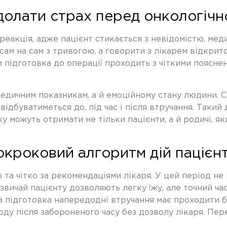
одолати страх перед онкологіч
еакція, адже пацієнт стикається з невідомістю, мед
сам на сам з тривогою, а говорити з лікарем відкрито
ли
підготовка до операції
проходить з чіткими пояснен
едичним показникам, а й емоційному стану людини. Спе
ідбуватиметься до, під час і після втручання. Такий
 можуть отримати не тільки пацієнти, а й родичі, я
окроковий алгоритм дій пацієн
 та чітко за рекомендаціями лікаря. У цей період не
азвичай пацієнту дозволяють легку їжу, але точний ча
 підготовка
напередодні втручання має проходити бе
воду після забороненого часу без дозволу лікаря. Пер