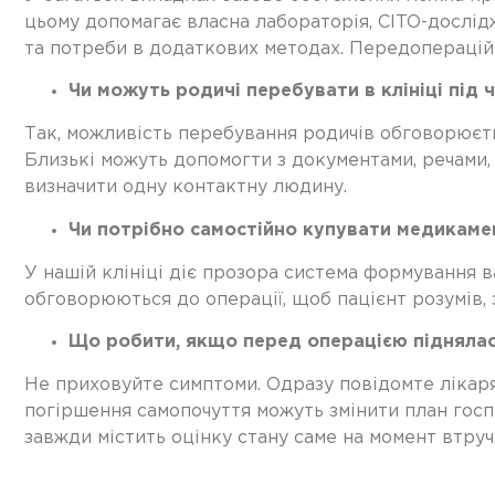
цьому допомагає власна лабораторія, CITO-дослідже
та потреби в додаткових методах. Передопераційн
Чи можуть родичі перебувати в клініці під ч
Так, можливість перебування родичів обговорюєтьс
Близькі можуть допомогти з документами, речами,
визначити одну контактну людину.
Чи потрібно самостійно купувати медикаме
У нашій клініці діє прозора система формування в
обговорюються до операції, щоб пацієнт розумів, 
Що робити, якщо перед операцією піднялас
Не приховуйте симптоми. Одразу повідомте лікаря 
погіршення самопочуття можуть змінити план госпі
завжди містить оцінку стану саме на момент втруч