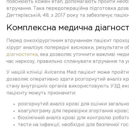
пояснюють кожен етап, допомагають пройти необх
втручання. Така
передопераційна підготовка
дозво
Дегтярівській, 48, з 2017 року та забезпечує паці
Комплексна медична діагности
Перед онкохірургічним втручанням пацієнт проход
хірург аналізує попередні висновки, результати о
діагноститка
, яка дозволяє уточнити важливі меди
час наркозу, правильно спланувати втручання та у
У нашій клініці Avicenna Med пацієнт може пройти
дозволяє оперативно здати розгорнутий аналіз кро
стану внутрішніх органів використовують УЗД ек
пацієнту можуть призначити:
розгорнутий аналіз крові для оцінки загально
коагулограму для перевірки згортання крові;
біохімічний аналіз крові для контролю роботи
тести на інфекції, необхідні для безпечної госп